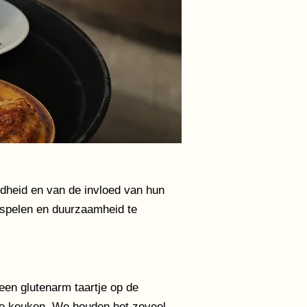
dheid en van de invloed van hun
 spelen en duurzaamheid te
 een glutenarm taartje op de
nze keuken. We houden het zoveel