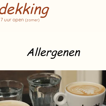
dekking
17 uur open
(zomer)
Allergenen