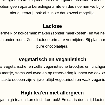
ebben geen aparte bereidingsruimte en dus noemen we bij o
niet glutenvrij, ook al zijn ze dat zoveel mogelijk.​
Lactose
vermelk of kokosmelk maken (zonder meerkosten) en we heb
ijd zonder room. Zo is lactose prima te vermijden. Bij planta
pure chocolaatjes.
Vegetarisch en veganistisch
al vegetarische en zelfs veganistische broodjes en lunchger
sch taartje, soms wel twee en op reservering kunnen we ook z
akte soepen zijn vrijwel altijd vegetarisch en vaak veganist
High tea’en met allergieën
n high tea’en kan sinds kort ook! En dat is dus altijd lactos