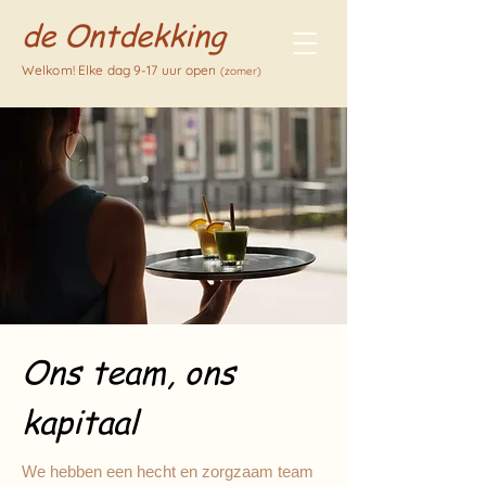
de Ontdekking
Welkom! Elke dag 9-17 uur open
(zomer)
Ons team, ons
kapitaal
We hebben een hecht en zorgzaam team